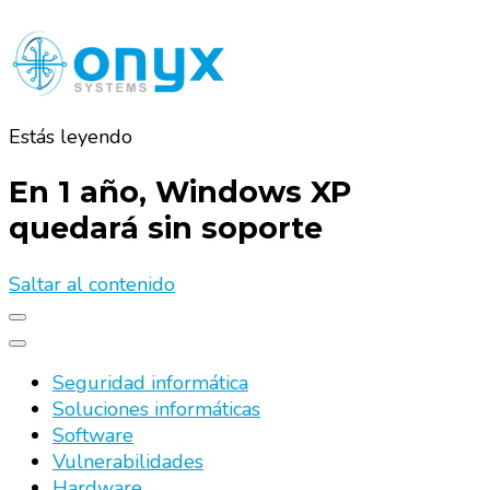
Estás leyendo
Onyx Systems
Soluciones de seguridad informatica para PYME.
Virtualizacion, acceso remoto, encriptacion, anti spam,
En 1 año, Windows XP
vpn, utm, mantenimiento informatico
quedará sin soporte
Saltar al contenido
Seguridad informática
Soluciones informáticas
Software
Vulnerabilidades
Hardware