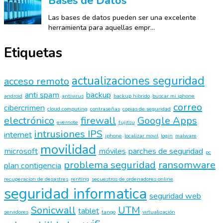
Bases de Datos
Las bases de datos pueden ser una excelente
herramienta para aquellas empr...
Etiquetas
actualizaciones seguridad
acceso remoto
anti spam
backup
android
antivirus
backup hibrido
buscar mi iphone
correo
cibercrimen
cloud computing
contraseñas
copias de seguridad
electrónico
firewall
Google Apps
evernote
fujitsu
intrusiones IPS
internet
iphone
localizar movil
login
malware
movilidad
microsoft
móviles
parches de seguridad
pc
problema seguridad
ransomware
plan contigencia
recuperacion de desastres
renting
secuestros de ordenadores online
seguridad informatica
seguridad web
Sonicwall
UTM
tablet
servidores
tango
virtualización