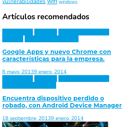
wifi
vulnerabilidades
windows
Artículos recomendados
Google Apps
Movilidad
Seguridad informática
Software
Soluciones informáticas
Google Apps y nuevo Chrome con
características para la empresa.
8 mayo, 2013
9 enero, 2014
Google Apps
Movilidad
Seguridad informática
Soluciones informáticas
Encuentra dispositivo perdido o
robado, con Android Device Manager
18 septiembre, 2013
9 enero, 2014